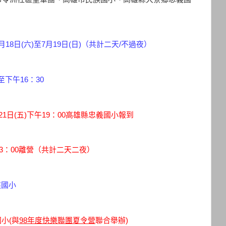
7月18日(六)至7月19日(日)（共計二天/不過夜）
16：30
(五)下午19：00高雄縣忠義國小報到
0離營（共計二天二夜）
族國小
小(與
98年度快樂聯團夏令營
聯合舉辦)