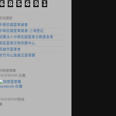
6
8
5
6
9
1
友站連結
中華民國童軍總會
中華民國童軍總會-三項登記
財團法人中華民國童軍文教基金會
南區童軍文物供應中心
高雄市童軍會
新竹市山風複式童軍團
快樂童軍團
FACEBOOK-社團
FACEBOOK粉絲
團