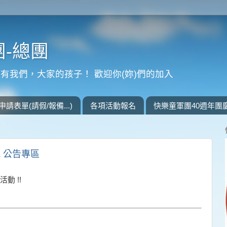
-總團
有我們，大家的孩子！ 歡迎你(妳)們的加入
申請表單(請假/報備...)
各項活動報名
快樂童軍團40週年團
 公告專區
 活動 !!