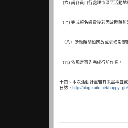
(六) 請各員自行處理市區至活動
(七) 完成報名繳費後若因故臨時
（八）活動時間如因故或氣候影響
(九) 依規定事先完成行前作業。
十四、本次活動計畫若有未盡事宜或補
日誌，
http://blog.xuite.net/happy_g