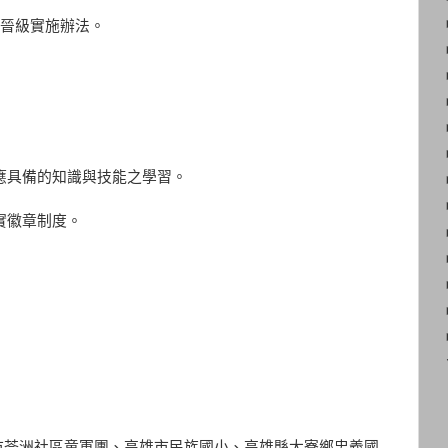
晉級實施辦法。
應具備的知識與技能之學習。
實徽章制度。
市苓洲社區童軍團、高雄市民族國小、高雄縣大寮鄉忠義國