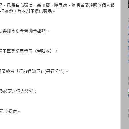
況，凡患有心臟病、高血壓、糖尿病、氣喘者請註明於個人報
行攜帶，營本部不提供藥品。
快樂聯團夏令營
聯合舉辦。
童子軍登記用手冊（考驗本）。
訊請參考「行前通知單」(另行公告)。
及必要之
個人
裝備；
單位提供。