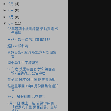
►
9月
(4)
►
8月
(8)
►
7月
(8)
▼
6月
(11)
98年暑期中級訓練營 活動資訊 公
告專區
三品不如一德 找回童軍精神
趕快去報名唷~
緊急公告~ 取消 6/21六月份團集
會
國小學生生字練習簿
98年度 快樂聯團夏令營(總團露
營) 活動資訊 公告專區
童子軍 98年06月份 團集會通知
稚齡童軍團98年6月份團集會通知
單
7~8月暑假期間 活動預告
6月11日 晚上十點 公視13頻道
「返家八千里 黑面琵鷺」全球