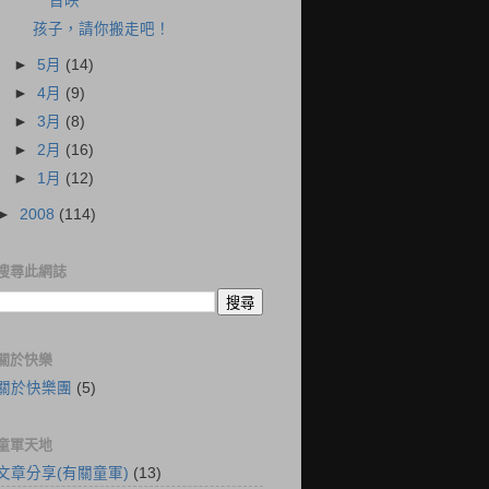
首映
孩子，請你搬走吧！
►
5月
(14)
►
4月
(9)
►
3月
(8)
►
2月
(16)
►
1月
(12)
►
2008
(114)
搜尋此網誌
關於快樂
關於快樂團
(5)
童軍天地
文章分享(有關童軍)
(13)