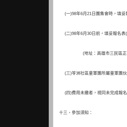
(一)98年6月21日團集會時，填
(二)98年6月30日前，填妥報名
(地址：高雄市三民區正興路122號
(三)苓洲社區童軍團所屬童軍團伙
(四)費用未繳者，視同未完成報名
十三、參加須知：