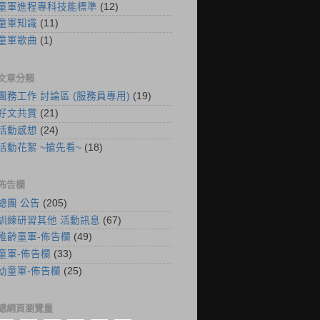
童軍進程專科技能標準
(12)
童軍知識
(11)
童軍歌曲
(1)
文章分類
團務工作 討論區 (服務員專用)
(19)
好文共賞
(21)
活動感想
(24)
活動花絮 ~搶先看~
(18)
佈告欄
總團 公告
(205)
訓練研習其他 活動訊息
(67)
稚齡童軍-佈告欄
(49)
童軍-佈告欄
(33)
幼童軍-佈告欄
(25)
總網頁瀏覽量