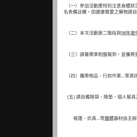
（一）參加活動應特別注意身體狀
名表備註欄，因健康需要之藥物請自
（二）本次活動第二階段與
98
年度
（三）請著標準制服報到，並攜帶
（四）攜帶物品、行前作業...等資
(五) 請自備睡袋、睡墊、個人餐具
帳篷、炊具...等
團體
器材由主辦