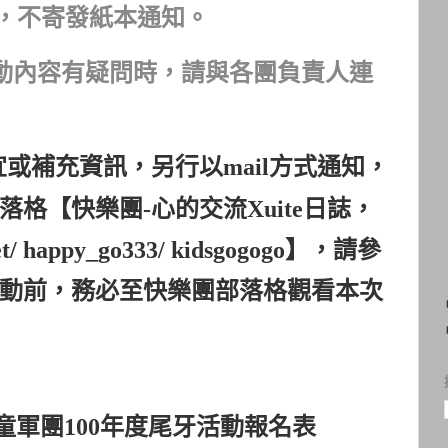
，不寄發紙本通知。
動內容有疑問時，請與各團負責人連
宜或補充資訊，另行以
mail
方式通知，
落格【快樂團
-
心的交流
Xuite
日誌，
net/ happy_go333/ kidsgogogo
】，請參
動前，務必至快樂團部落格觀看本次
童軍團
100
年度尾牙活動報名表