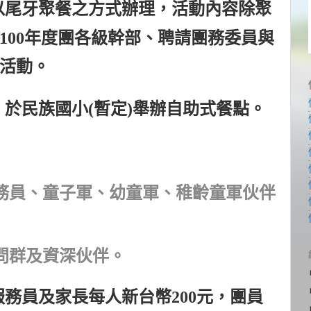
以尾牙聚餐之方式辦理，活動內容除聚
100
年度團各級幹部、聘請團務委員與
活動。
：於民族國小
(
暫定
)
舉辦自助式餐點。
務員、童子軍、幼童軍、稚齡童軍伙伴
問群及資深伙伴。
服務員及家長每人新台幣
200
元，團員