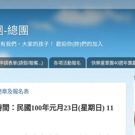
-總團
有我們，大家的孩子！ 歡迎你(妳)們的加入
申請表單(請假/報備...)
各項活動報名
快樂童軍團40週年團
簡章及報名表
時間：民國
100
年元月
23
日
(
星期日
) 11