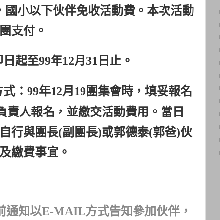
，國小以下伙伴免收活動費。本次活動
團支付。
即日起至
99
年
12
月
31
日
止。
方式：
99
年
12
月
19
團集會時，填妥報名
負責人報名，並繳交活動費用。當日
自行與團長
(
副團長
)
或郭
德泰
(
郭爸
)
伙
及繳費事宜。
前通知以
E-MAIL
方式告知參加伙伴，