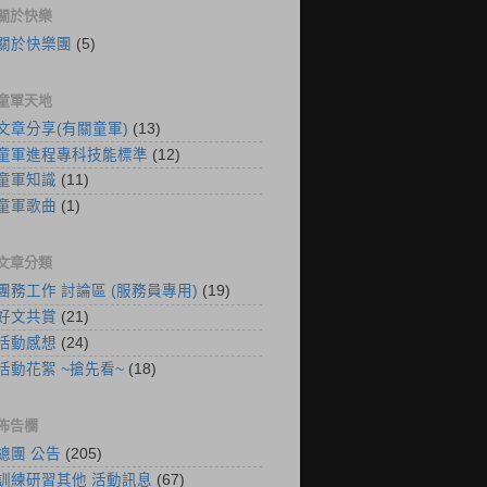
關於快樂
關於快樂團
(5)
童軍天地
文章分享(有關童軍)
(13)
童軍進程專科技能標準
(12)
童軍知識
(11)
童軍歌曲
(1)
文章分類
團務工作 討論區 (服務員專用)
(19)
好文共賞
(21)
活動感想
(24)
活動花絮 ~搶先看~
(18)
佈告欄
總團 公告
(205)
訓練研習其他 活動訊息
(67)