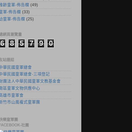
稚齡童軍-佈告欄
(49)
童軍-佈告欄
(33)
幼童軍-佈告欄
(25)
總網頁瀏覽量
6
8
5
7
9
0
友站連結
中華民國童軍總會
中華民國童軍總會-三項登記
財團法人中華民國童軍文教基金會
南區童軍文物供應中心
高雄市童軍會
新竹市山風複式童軍團
快樂童軍團
FACEBOOK-社團