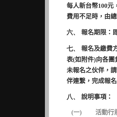
每人新台幣
100
元
費用不足時，由總
六、
報名期限：
七、
報名及繳費
表
(
如附件
)
向各團
未報名之伙伴，請
伴
連繫，完成報名
八、
說明事項：
(一)
活動行