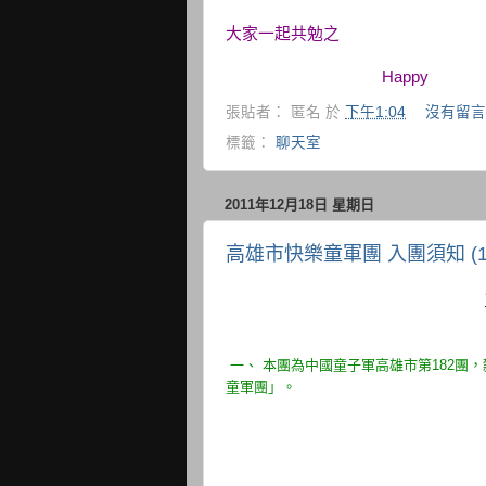
大家一起共勉之
Happy
張貼者：
匿名
於
下午1:04
沒有留言
標籤：
聊天室
2011年12月18日 星期日
高雄市快樂童軍團 入團須知 (10
一、 本團為中國童子軍高雄市第182團
童軍團」。