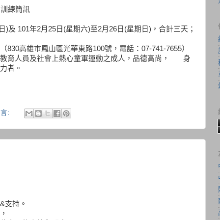
本訓練簡訊
日)及 101年2月25日(星期六)至2月26日(星期日)，合計三天；
0高雄市鳳山區光華東路100號，電話：07-741-7655）
軍教育人員及社會上熱心童軍運動之成人，品德高尚， 身
力者。
言:
&支持。
，