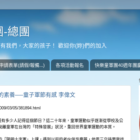
-總團
有我們，大家的孩子！ 歡迎你(妳)們的加入
申請表單(請假/報備...)
各項活動報名
快樂童軍團40週年團
的素養──童子軍節有感 李偉文
009/03/05/
381894.html
多少人記得這個節日？這二十年來
，童軍運動似乎逐漸從學校及公
脫離童軍在台灣的「特殊發展」狀況，重回世界童軍運動的本質
。
「陽明十字軍」上課，遇
到以前的老伙伴吳慶華，他再三交待要我找