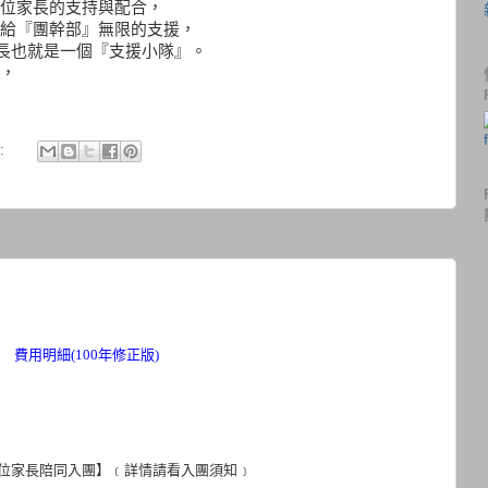
位家長的支持與配合，
給『團幹部』無限的支援，
家長也就是一個『支援小隊』。
，
:
費用明細
(100
年修正版
)
位家長陪同入團
】﹝詳情請看入團須知﹞