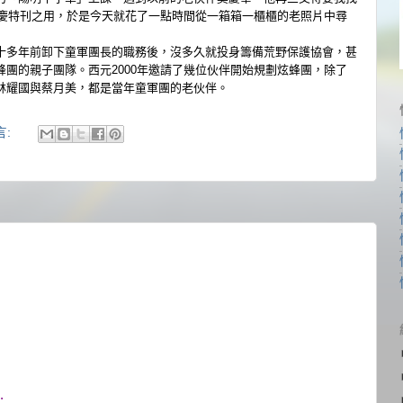
年團慶特刊之用，於是今天就花了一點時間從一箱箱
一櫃櫃的老照片中尋
多年前卸下童軍團長的職
務後，沒多久就投身籌備荒野保護協會，甚
蜂團的親子團隊。西元2000年邀請了幾位伙伴開
始規劃炫蜂團，除了
林耀國
與蔡月美，都是當年童軍團的老伙伴。
言:
.