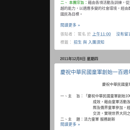
二、 本團宗旨：
藉由各項活動及訓練，促
越的能力，以適應多變的社會環境，經由
國民為目標。
閱讀更多 »
張貼者：
匿名
於
上午11:00
沒有留
標籤：
招生 與 入團須知
2011年12月8日 星期四
慶祝中華民國童軍創始一百週
慶祝中華民國童
一、主
旨：「慶祝中華民國童軍創始
10
成效，藉由童軍活動
際及僑界童軍參加，
交流，實現世界大同
二、主
題：活力童軍
服務創新
閱讀更多 »