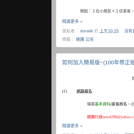
例如：１位小朋友＋１位家長
閱讀更多 »
張貼者：
doratiti
於
上午10:25
沒有
標籤：
總團 公告
如何加入簡易版~(100年修正版
(1)
網路報名
填寫
基本資料
(
家長姓名、
總團行政
rain4298@yahoo.c
閱讀更多 »