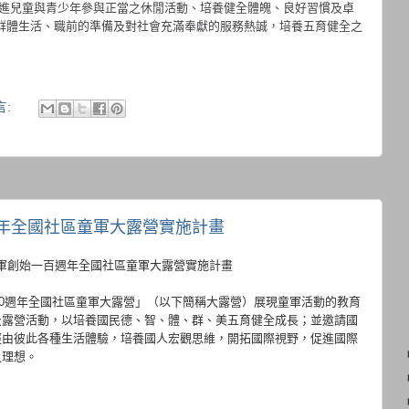
進兒童與青少年參與正當之休閒活動、培養健全體魄、良好習慣及卓
群體生活、職前的準備及對社會充滿奉獻的服務熱誠，培養五育健全之
言:
年全國社區童軍大露營實施計畫
軍創始一百週年全國社區童軍大露營實施計畫
0
週年全國社區童軍大露營」（以下簡稱大露營）展現童軍活動的教育
及露營活動，以培養國民德、智、體、群、美五育健全成長；並邀請國
經由彼此各種生活體驗，培養國人宏觀思維，開拓國際視野，促進國際
之理想。