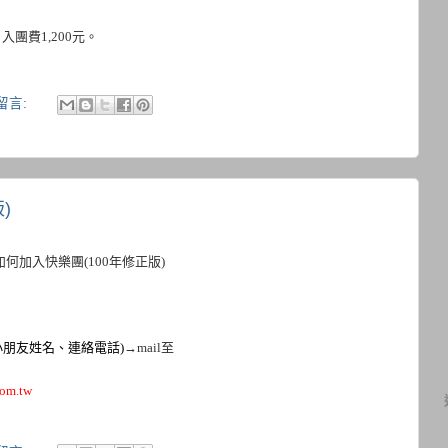
，入團費
1,200
元。
留言:
)
如何加入快樂團
(100
年修正版
)
小朋友姓名、連絡電話
)
→
mail
至
om.tw