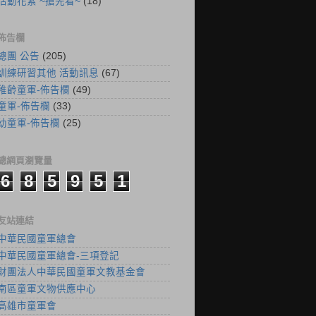
活動花絮 ~搶先看~
(18)
佈告欄
總團 公告
(205)
訓練研習其他 活動訊息
(67)
稚齡童軍-佈告欄
(49)
童軍-佈告欄
(33)
幼童軍-佈告欄
(25)
總網頁瀏覽量
6
8
5
9
5
1
友站連結
中華民國童軍總會
中華民國童軍總會-三項登記
財團法人中華民國童軍文教基金會
南區童軍文物供應中心
高雄市童軍會