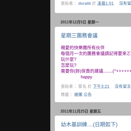
張貼者：
doratiti
於
凌晨1:01
沒有留
2011年12月5日 星期一
星期三團務會議
親愛的快樂團所有伙伴
每個月一次的團務會議請記得要來ㄛ
玩什麼?
怎麼玩?
需要你(妳)保貴的建議........(^++++++
happy
張貼者：
匿名
於
下午3:21
沒有留言
標籤：
總團 公告
2011年11月25日 星期五
幼木基訓練....(日期如下)