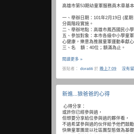
高雄市第53期幼童軍服務員木章基
一、舉辦日期：101年2月19日 (星期
分兩階段實施。
二、舉辦地點：高雄市鳳西國民小學（83
五、參加對象：本市各級中小學童
心健康，樂意為推展童軍運動奉獻心
三、名 額：40位；額滿為止。
閱讀更多 »
張貼者：
doratiti
於
晚上7:09
沒有留
新進...狼爸爸的心得
心得分享：
或許你已經參與過，
但想要分享給位參與過的夥伴看，
不過希望參與過的伙伴給予他們鼓勵
快樂童軍團是以社區團型態做為基礎