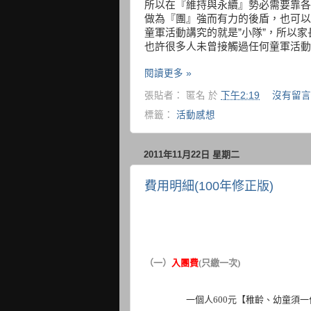
所以在『維持與永續』勢必需要靠各
做為『團』強而有力的後盾，也可以
童軍活動講究的就是”小隊”，所以
也許很多人未曾接觸過任何童軍活動
閱讀更多 »
張貼者：
匿名
於
下午2:19
沒有留言
標籤：
活動感想
2011年11月22日 星期二
費用明細(100年修正版)
（一）
入團費
(
只繳一次
)
一個人
600
元【稚齡、幼童須一