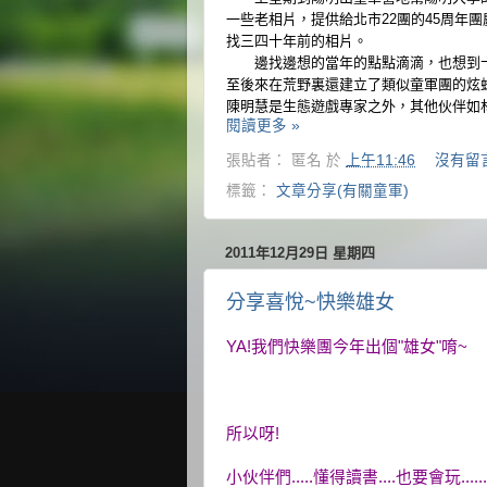
一些老相片，提供給北市
22團的45周
找三四十年前的相片。
邊找邊想的當年的點點滴滴，也想到十
至後來在荒野裏還建立了
類似童軍團的炫
陳明慧是生態遊戲專家之外，其他伙伴如
閱讀更多 »
張貼者：
匿名
於
上午11:46
沒有留
標籤：
文章分享(有關童軍)
2011年12月29日 星期四
分享喜悅~快樂雄女
YA!我們快樂團今年出個"雄女"唷~
所以呀!
小伙伴們.....懂得讀書....也要會玩......