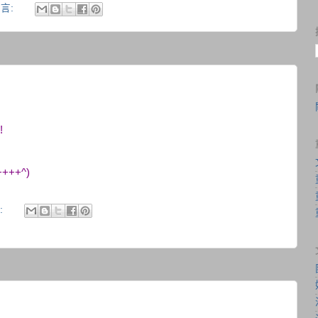
言:
!
+++^)
: