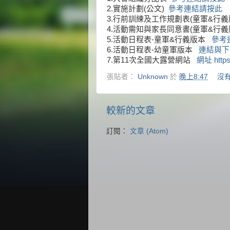
2.實施計劃(公文)
參考連結請按此
3.行前訓練及工作規劃表(童軍&行
4.活動需知與家長同意書(童軍&行義
5.活動日程表-童軍&行義版本
參考
6.活動日程表-幼童軍版本
連結與下
7.第11次全國大露營網站
網址 https:
張貼者：
Unknown
於
晚上8:47
沒
較新的文章
訂閱：
文章 (Atom)