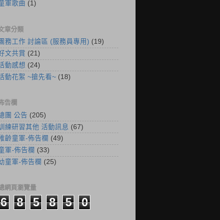
童軍歌曲
(1)
文章分類
團務工作 討論區 (服務員專用)
(19)
好文共賞
(21)
活動感想
(24)
活動花絮 ~搶先看~
(18)
佈告欄
總團 公告
(205)
訓練研習其他 活動訊息
(67)
稚齡童軍-佈告欄
(49)
童軍-佈告欄
(33)
幼童軍-佈告欄
(25)
總網頁瀏覽量
6
8
5
8
5
0