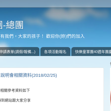
-總團
有我們，大家的孩子！ 歡迎你(妳)們的加入
申請表單(請假/報備...)
各項活動報名
快樂童軍團40週年團
會相關資料(2018/02/25)
會相關參考資料如下
傳到網站跟大家分享